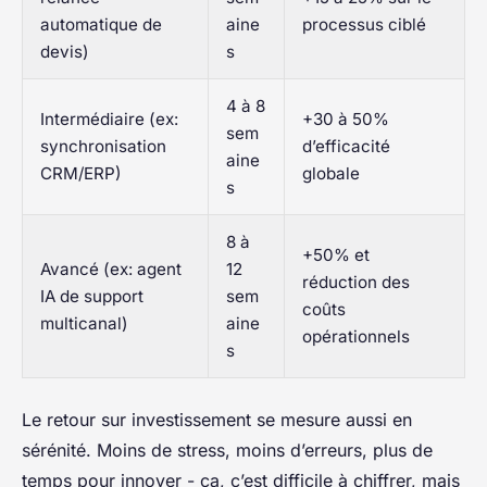
automatique de
aine
processus ciblé
devis)
s
4 à 8
Intermédiaire (ex:
+30 à 50%
sem
synchronisation
d’efficacité
aine
CRM/ERP)
globale
s
8 à
+50% et
Avancé (ex: agent
12
réduction des
IA de support
sem
coûts
multicanal)
aine
opérationnels
s
Le retour sur investissement se mesure aussi en
sérénité. Moins de stress, moins d’erreurs, plus de
temps pour innover - ça, c’est difficile à chiffrer, mais