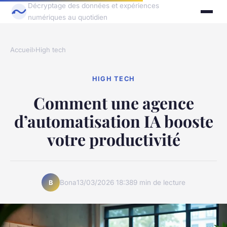
Décryptage des données et expériences
numériques au quotidien
Accueil
›
High tech
HIGH TECH
Comment une agence
d’automatisation IA booste
votre productivité
Bona
13/03/2026 18:38
9 min de lecture
B