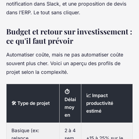
notification dans Slack, et une proposition de devis
dans l’ERP. Le tout sans cliquer.
Budget et retour sur investissement :
ce qu'il faut prévoir
Automatiser coûte, mais ne pas automatiser coûte
souvent plus cher. Voici un aperçu des profils de
projet selon la complexité.
⏱️
📈 Impact
Délai
🛠️ Type de projet
productivité
moy
estimé
en
Basique (ex:
2 à 4
relance
sem
+15 à 25% sur le