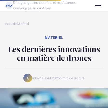
Décryptage des données et expériences
numériques au quotidien
Accueil
›
Matériel
MATÉRIEL
Les dernières innovations
en matière de drones
admin
7 avril 2025
5 min de lecture
A